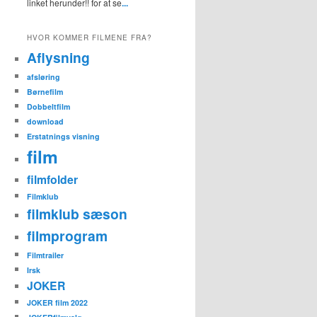
linket herunder!! for at se
...
HVOR KOMMER FILMENE FRA?
Aflysning
afsløring
Børnefilm
Dobbeltfilm
download
Erstatnings visning
film
filmfolder
Filmklub
filmklub sæson
filmprogram
Filmtrailer
Irsk
JOKER
JOKER film 2022