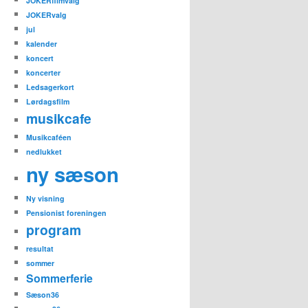
JOKERfilmvalg
JOKERvalg
jul
kalender
koncert
koncerter
Ledsagerkort
Lørdagsfilm
musikcafe
Musikcaféen
nedlukket
ny sæson
Ny visning
Pensionist foreningen
program
resultat
sommer
Sommerferie
Sæson36