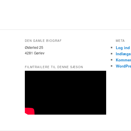
DEN GAMLE BIOGRAF
META
Østerled 25
Log ind
4281 Gørlev
Indlægs
Kommen
WordPre
FILMTRAILERE TIL DENNE SÆSON