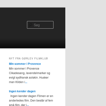
Søg
NYT FRA GØRLEV FILMKLUB
Min sommer i Provence
Min sommer i Provence
Cikadesang, lavendelmarker og
evigt sydfransk solskin. Husker
man Kilden i
...
Ingen kender dagen
Ingen kender dagen Filmen er en
anderledes film. Den består af fem
små film, der i
...