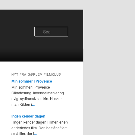
Søg
NYT FRA GØRLEV FILMKLUB
Min sommer i Provence
Min sommer i Provence
Cikadesang, lavendelmarker og
evigt sydfransk solskin. Husker
man Kilden i
...
Ingen kender dagen
Ingen kender dagen Filmen er en
anderledes film. Den består af fem
små film, der i
...