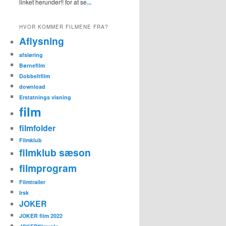
linket herunder!! for at se
...
HVOR KOMMER FILMENE FRA?
Aflysning
afsløring
Børnefilm
Dobbeltfilm
download
Erstatnings visning
film
filmfolder
Filmklub
filmklub sæson
filmprogram
Filmtrailer
Irsk
JOKER
JOKER film 2022