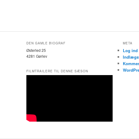
DEN GAMLE BIOGRAF
META
Østerled 25
Log ind
4281 Gørlev
Indlægs
Kommen
WordPre
FILMTRAILERE TIL DENNE SÆSON