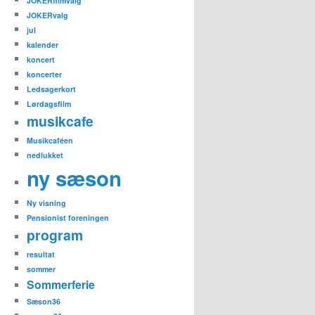
JOKERfilmvalg
JOKERvalg
jul
kalender
koncert
koncerter
Ledsagerkort
Lørdagsfilm
musikcafe
Musikcaféen
nedlukket
ny sæson
Ny visning
Pensionist foreningen
program
resultat
sommer
Sommerferie
Sæson36