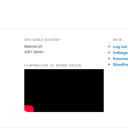
DEN GAMLE BIOGRAF
META
Østerled 25
Log ind
4281 Gørlev
Indlægs
Kommen
WordPre
FILMTRAILERE TIL DENNE SÆSON