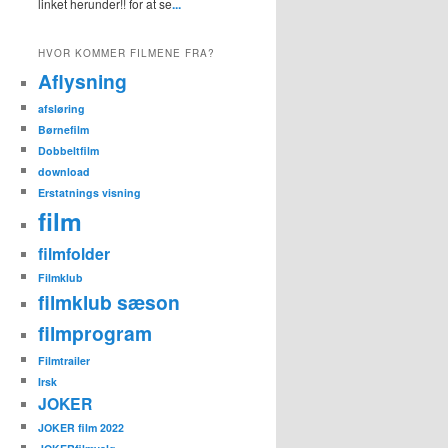
linket herunder!! for at se
...
HVOR KOMMER FILMENE FRA?
Aflysning
afsløring
Børnefilm
Dobbeltfilm
download
Erstatnings visning
film
filmfolder
Filmklub
filmklub sæson
filmprogram
Filmtrailer
Irsk
JOKER
JOKER film 2022