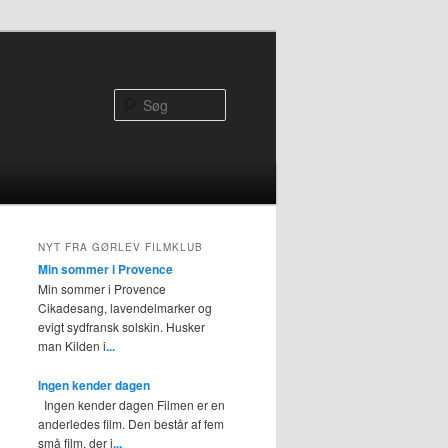
Søg
NYT FRA GØRLEV FILMKLUB
Min sommer i Provence
Min sommer i Provence
Cikadesang, lavendelmarker og
evigt sydfransk solskin. Husker
man Kilden i
...
Ingen kender dagen
Ingen kender dagen Filmen er en
anderledes film. Den består af fem
små film, der i
...