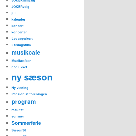
JOKERfilmvalg
JOKERvalg
jul
kalender
koncert
koncerter
Ledsagerkort
Lørdagsfilm
musikcafe
Musikcaféen
nedlukket
ny sæson
Ny visning
Pensionist foreningen
program
resultat
sommer
Sommerferie
Sæson36