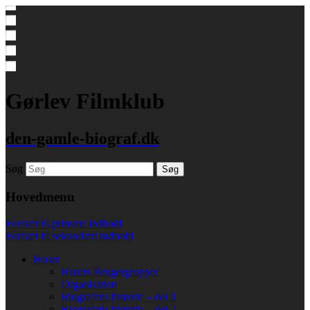
Gørlev Filmklub
den-gamle-biograf.dk
Søg
Hovedmenu
Fortsæt til primært indhold
Fortsæt til sekundært indhold
Huset
Husets Brugergrupper
Organisation
Biografens historie – del 1
Biografens historie – del 2