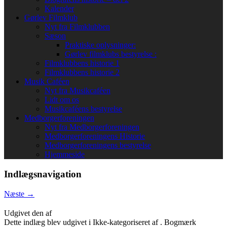
Kalender
Gørlev Filmklub
Nyt fra Filmklubben
Sæson
Praktiske oplysninger:
Gørlev filmklubs bestyrelse :
Filmklubbens historie 1
Filmklubbens historie 2
Musik Caféen
Nyt fra Musikcaféen
Lidt om os
Musikcaféens bestyrelse
Medborgerforeningen
Nyt fra Medborgerforeningen
Medborgerforeningens Historie
Medborgerforeningens bestyrelse
Hjemmeside
Indlægsnavigation
Næste
→
Udgivet den
af
Dette indlæg blev udgivet i Ikke-kategoriseret af
. Bogmærk