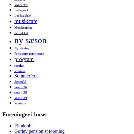
koncerter
Ledsagerkort
Lørdagsfilm
musikcafe
Musikcaféen
nedlukket
ny sæson
Ny visning
Pensionist foreningen
program
resultat
sommer
Sommerferie
Sæson36
sæson 36
sæson 38
sæson 39
Youtube
Foreninger i huset
Filmklub
Gørlev pensionist forening