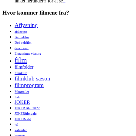
linket herunder!! for at se
...
Hvor kommer filmene fra?
Aflysning
afsløring
Børnefilm
Dobbeltfilm
download
Erstatnings visning
film
filmfolder
Filmklub
filmklub sæson
filmprogram
Filmtrailer
Irsk
JOKER
JOKER film 2022
JOKERfilmvalg
JOKERvalg
jul
kalender
koncert