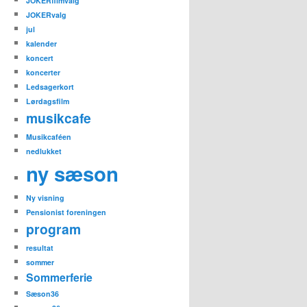
JOKERfilmvalg
JOKERvalg
jul
kalender
koncert
koncerter
Ledsagerkort
Lørdagsfilm
musikcafe
Musikcaféen
nedlukket
ny sæson
Ny visning
Pensionist foreningen
program
resultat
sommer
Sommerferie
Sæson36