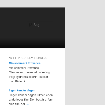
Søg
NYT FRA GØRLEV FILMKLUB
Min sommer i Provence
Min sommer i Provence
Cikadesang, lavendelmarker og
evigt sydfransk solskin. Husker
man Kilden i
...
Ingen kender dagen
Ingen kender dagen Filmen er en
anderledes film. Den består af fem
små film, der i
...