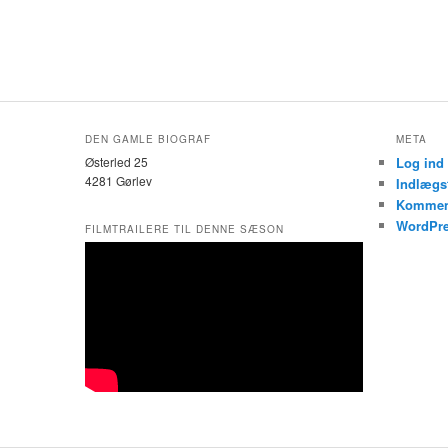
DEN GAMLE BIOGRAF
META
Østerled 25
Log ind
4281 Gørlev
Indlægs
Kommen
WordPre
FILMTRAILERE TIL DENNE SÆSON