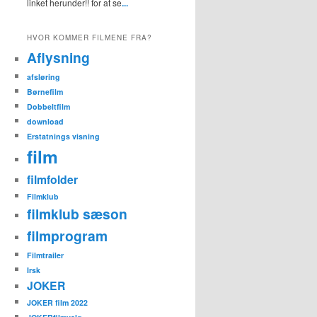
linket herunder!! for at se
...
HVOR KOMMER FILMENE FRA?
Aflysning
afsløring
Børnefilm
Dobbeltfilm
download
Erstatnings visning
film
filmfolder
Filmklub
filmklub sæson
filmprogram
Filmtrailer
Irsk
JOKER
JOKER film 2022