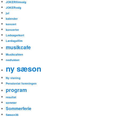
JOKERfilmvalg
JOKERvalg
jul
kalender
koncert
koncerter
Ledsagerkort
Lørdagsfilm
musikcafe
Musikcaféen
nedlukket
ny sæson
Ny visning
Pensionist foreningen
program
resultat
sommer
Sommerferie
Sæson36