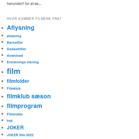
herunder!! for at se
...
HVOR KOMMER FILMENE FRA?
Aflysning
afsløring
Børnefilm
Dobbeltfilm
download
Erstatnings visning
film
filmfolder
Filmklub
filmklub sæson
filmprogram
Filmtrailer
Irsk
JOKER
JOKER film 2022