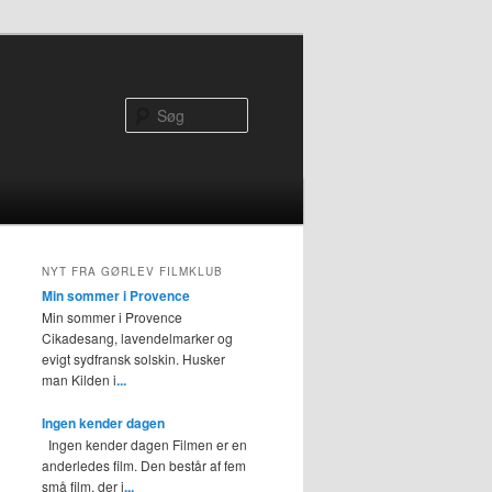
Søg
NYT FRA GØRLEV FILMKLUB
Min sommer i Provence
Min sommer i Provence
Cikadesang, lavendelmarker og
evigt sydfransk solskin. Husker
man Kilden i
...
Ingen kender dagen
Ingen kender dagen Filmen er en
anderledes film. Den består af fem
små film, der i
...