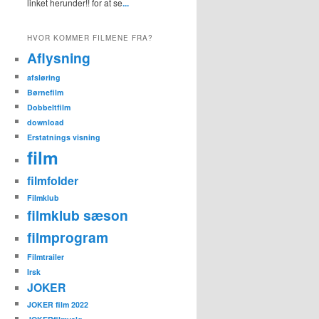
linket herunder!! for at se
...
HVOR KOMMER FILMENE FRA?
Aflysning
afsløring
Børnefilm
Dobbeltfilm
download
Erstatnings visning
film
filmfolder
Filmklub
filmklub sæson
filmprogram
Filmtrailer
Irsk
JOKER
JOKER film 2022