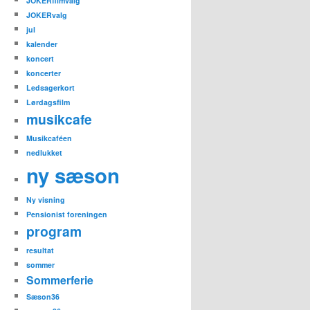
JOKERfilmvalg
JOKERvalg
jul
kalender
koncert
koncerter
Ledsagerkort
Lørdagsfilm
musikcafe
Musikcaféen
nedlukket
ny sæson
Ny visning
Pensionist foreningen
program
resultat
sommer
Sommerferie
Sæson36