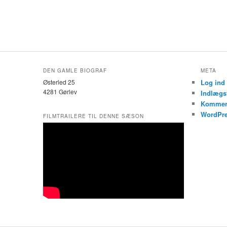
DEN GAMLE BIOGRAF
META
Østerled 25
Log ind
4281 Gørlev
Indlægs
Kommen
WordPre
FILMTRAILERE TIL DENNE SÆSON