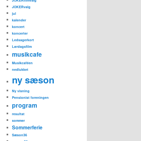
JOKERfilmvalg
JOKERvalg
jul
kalender
koncert
koncerter
Ledsagerkort
Lørdagsfilm
musikcafe
Musikcaféen
nedlukket
ny sæson
Ny visning
Pensionist foreningen
program
resultat
sommer
Sommerferie
Sæson36