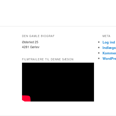
DEN GAMLE BIOGRAF
META
Østerled 25
Log ind
4281 Gørlev
Indlægs
Kommen
WordPre
FILMTRAILERE TIL DENNE SÆSON