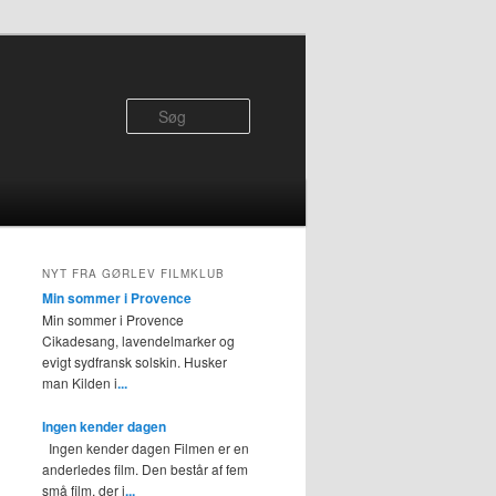
Søg
NYT FRA GØRLEV FILMKLUB
Min sommer i Provence
Min sommer i Provence
Cikadesang, lavendelmarker og
evigt sydfransk solskin. Husker
man Kilden i
...
Ingen kender dagen
Ingen kender dagen Filmen er en
anderledes film. Den består af fem
små film, der i
...