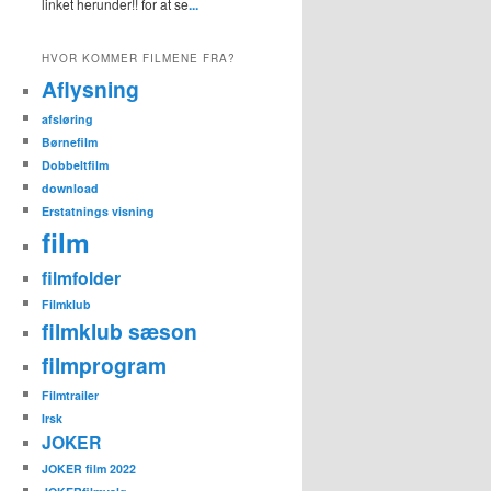
linket herunder!! for at se
...
HVOR KOMMER FILMENE FRA?
Aflysning
afsløring
Børnefilm
Dobbeltfilm
download
Erstatnings visning
film
filmfolder
Filmklub
filmklub sæson
filmprogram
Filmtrailer
Irsk
JOKER
JOKER film 2022