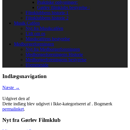
Praktiske oplysninger:
Gørlev filmklubs bestyrelse :
Filmklubbens historie 1
Filmklubbens historie 2
Musik Caféen
Nyt fra Musikcaféen
Lidt om os
Musikcaféens bestyrelse
Medborgerforeningen
Nyt fra Medborgerforeningen
Medborgerforeningens Historie
Medborgerforeningens bestyrelse
Hjemmeside
Indlægsnavigation
Næste
→
Udgivet den
af
Dette indlæg blev udgivet i Ikke-kategoriseret af
. Bogmærk
permalinket
.
Nyt fra Gørlev Filmklub