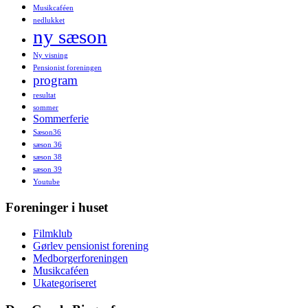
Musikcaféen
nedlukket
ny sæson
Ny visning
Pensionist foreningen
program
resultat
sommer
Sommerferie
Sæson36
sæson 36
sæson 38
sæson 39
Youtube
Foreninger i huset
Filmklub
Gørlev pensionist forening
Medborgerforeningen
Musikcaféen
Ukategoriseret