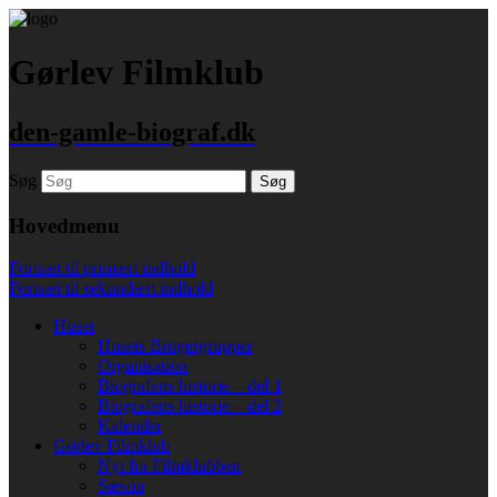
Gørlev Filmklub
den-gamle-biograf.dk
Søg
Hovedmenu
Fortsæt til primært indhold
Fortsæt til sekundært indhold
Huset
Husets Brugergrupper
Organisation
Biografens historie – del 1
Biografens historie – del 2
Kalender
Gørlev Filmklub
Nyt fra Filmklubben
Sæson