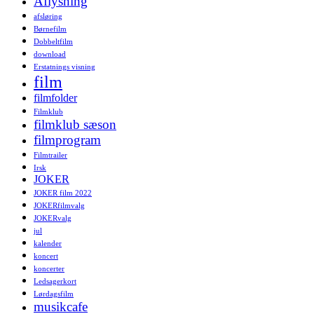
Aflysning
afsløring
Børnefilm
Dobbeltfilm
download
Erstatnings visning
film
filmfolder
Filmklub
filmklub sæson
filmprogram
Filmtrailer
Irsk
JOKER
JOKER film 2022
JOKERfilmvalg
JOKERvalg
jul
kalender
koncert
koncerter
Ledsagerkort
Lørdagsfilm
musikcafe