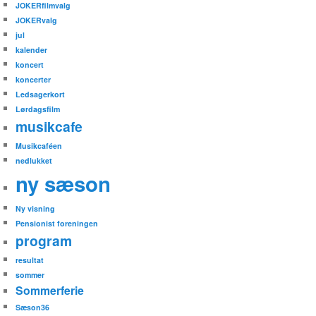
JOKERfilmvalg
JOKERvalg
jul
kalender
koncert
koncerter
Ledsagerkort
Lørdagsfilm
musikcafe
Musikcaféen
nedlukket
ny sæson
Ny visning
Pensionist foreningen
program
resultat
sommer
Sommerferie
Sæson36