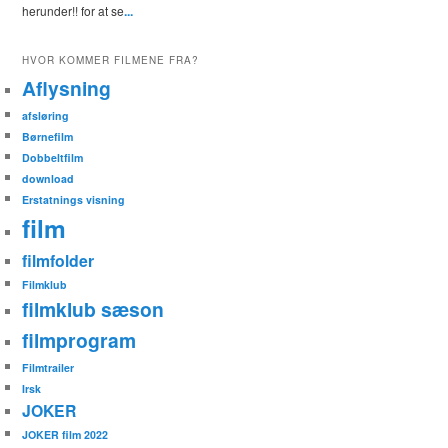
herunder!! for at se
...
HVOR KOMMER FILMENE FRA?
Aflysning
afsløring
Børnefilm
Dobbeltfilm
download
Erstatnings visning
film
filmfolder
Filmklub
filmklub sæson
filmprogram
Filmtrailer
Irsk
JOKER
JOKER film 2022