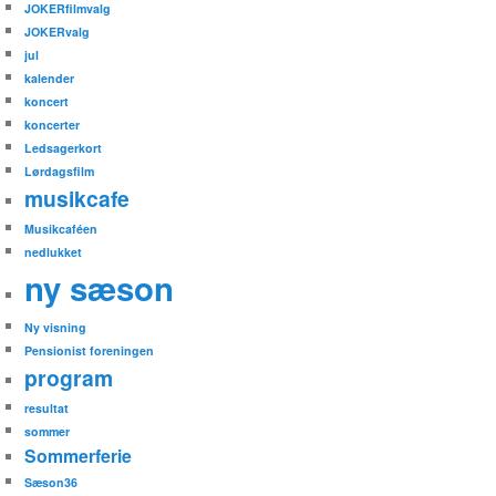
JOKERfilmvalg
JOKERvalg
jul
kalender
koncert
koncerter
Ledsagerkort
Lørdagsfilm
musikcafe
Musikcaféen
nedlukket
ny sæson
Ny visning
Pensionist foreningen
program
resultat
sommer
Sommerferie
Sæson36