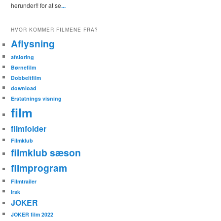
herunder!! for at se
...
HVOR KOMMER FILMENE FRA?
Aflysning
afsløring
Børnefilm
Dobbeltfilm
download
Erstatnings visning
film
filmfolder
Filmklub
filmklub sæson
filmprogram
Filmtrailer
Irsk
JOKER
JOKER film 2022