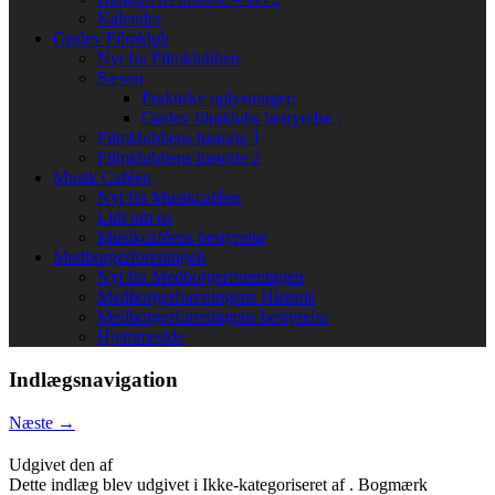
Kalender
Gørlev Filmklub
Nyt fra Filmklubben
Sæson
Praktiske oplysninger:
Gørlev filmklubs bestyrelse :
Filmklubbens historie 1
Filmklubbens historie 2
Musik Caféen
Nyt fra Musikcaféen
Lidt om os
Musikcaféens bestyrelse
Medborgerforeningen
Nyt fra Medborgerforeningen
Medborgerforeningens Historie
Medborgerforeningens bestyrelse
Hjemmeside
Indlægsnavigation
Næste
→
Udgivet den
af
Dette indlæg blev udgivet i Ikke-kategoriseret af
. Bogmærk