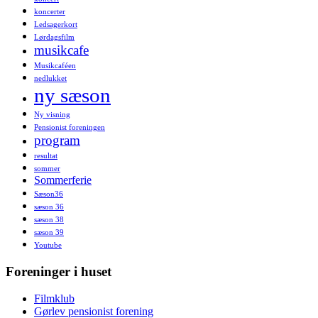
koncerter
Ledsagerkort
Lørdagsfilm
musikcafe
Musikcaféen
nedlukket
ny sæson
Ny visning
Pensionist foreningen
program
resultat
sommer
Sommerferie
Sæson36
sæson 36
sæson 38
sæson 39
Youtube
Foreninger i huset
Filmklub
Gørlev pensionist forening