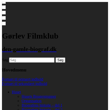
Gørlev Filmklub
den-gamle-biograf.dk
Søg
Hovedmenu
Fortsæt til primært indhold
Fortsæt til sekundært indhold
Huset
Husets Brugergrupper
Organisation
Biografens historie – del 1
Biografens historie – del 2