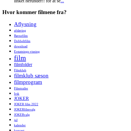
linket herunder!! for at se
...
Hvor kommer filmene fra?
Aflysning
afsløring
Børnefilm
Dobbeltfilm
download
Erstatnings visning
film
filmfolder
Filmklub
filmklub sæson
filmprogram
Filmtrailer
Irsk
JOKER
JOKER film 2022
JOKERfilmvalg
JOKERvalg
jul
kalender
koncert