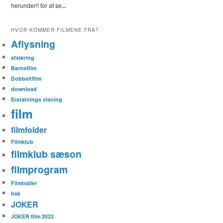
herunder!! for at se
...
HVOR KOMMER FILMENE FRA?
Aflysning
afsløring
Børnefilm
Dobbeltfilm
download
Erstatnings visning
film
filmfolder
Filmklub
filmklub sæson
filmprogram
Filmtrailer
Irsk
JOKER
JOKER film 2022