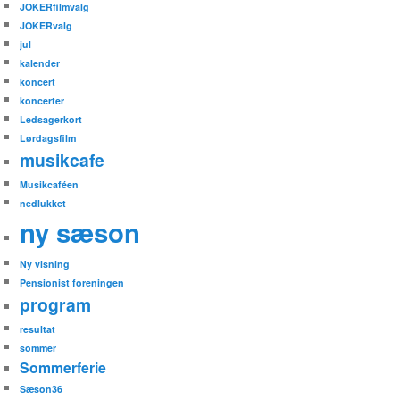
JOKERfilmvalg
JOKERvalg
jul
kalender
koncert
koncerter
Ledsagerkort
Lørdagsfilm
musikcafe
Musikcaféen
nedlukket
ny sæson
Ny visning
Pensionist foreningen
program
resultat
sommer
Sommerferie
Sæson36