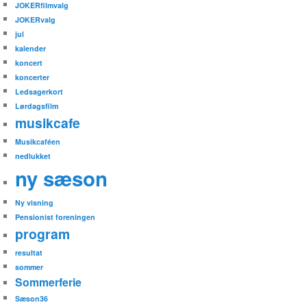
JOKERfilmvalg
JOKERvalg
jul
kalender
koncert
koncerter
Ledsagerkort
Lørdagsfilm
musikcafe
Musikcaféen
nedlukket
ny sæson
Ny visning
Pensionist foreningen
program
resultat
sommer
Sommerferie
Sæson36