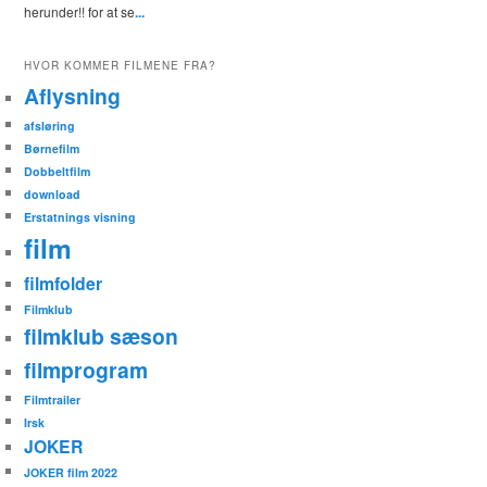
herunder!! for at se
...
HVOR KOMMER FILMENE FRA?
Aflysning
afsløring
Børnefilm
Dobbeltfilm
download
Erstatnings visning
film
filmfolder
Filmklub
filmklub sæson
filmprogram
Filmtrailer
Irsk
JOKER
JOKER film 2022