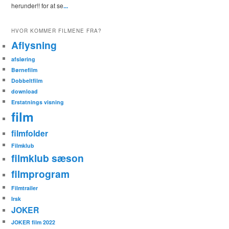
herunder!! for at se
...
HVOR KOMMER FILMENE FRA?
Aflysning
afsløring
Børnefilm
Dobbeltfilm
download
Erstatnings visning
film
filmfolder
Filmklub
filmklub sæson
filmprogram
Filmtrailer
Irsk
JOKER
JOKER film 2022