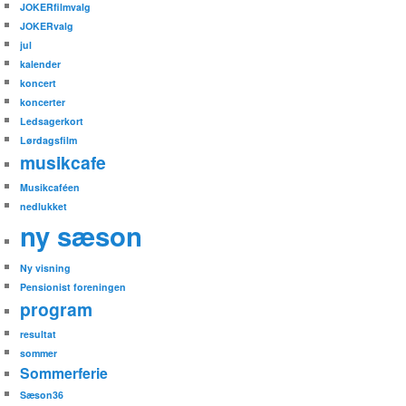
JOKERfilmvalg
JOKERvalg
jul
kalender
koncert
koncerter
Ledsagerkort
Lørdagsfilm
musikcafe
Musikcaféen
nedlukket
ny sæson
Ny visning
Pensionist foreningen
program
resultat
sommer
Sommerferie
Sæson36