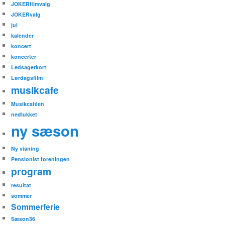
JOKERfilmvalg
JOKERvalg
jul
kalender
koncert
koncerter
Ledsagerkort
Lørdagsfilm
musikcafe
Musikcaféen
nedlukket
ny sæson
Ny visning
Pensionist foreningen
program
resultat
sommer
Sommerferie
Sæson36