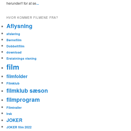
herunder!! for at se
...
HVOR KOMMER FILMENE FRA?
Aflysning
afsløring
Børnefilm
Dobbeltfilm
download
Erstatnings visning
film
filmfolder
Filmklub
filmklub sæson
filmprogram
Filmtrailer
Irsk
JOKER
JOKER film 2022