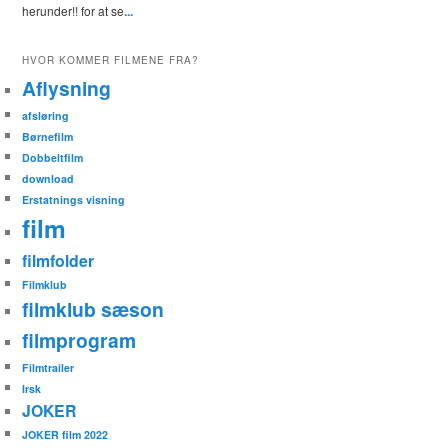
herunder!! for at se
...
HVOR KOMMER FILMENE FRA?
Aflysning
afsløring
Børnefilm
Dobbeltfilm
download
Erstatnings visning
film
filmfolder
Filmklub
filmklub sæson
filmprogram
Filmtrailer
Irsk
JOKER
JOKER film 2022