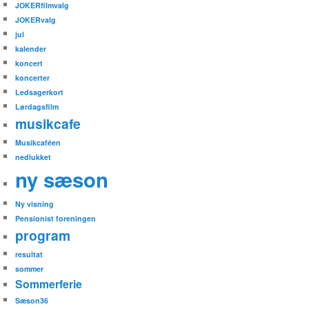
JOKERfilmvalg
JOKERvalg
jul
kalender
koncert
koncerter
Ledsagerkort
Lørdagsfilm
musikcafe
Musikcaféen
nedlukket
ny sæson
Ny visning
Pensionist foreningen
program
resultat
sommer
Sommerferie
Sæson36