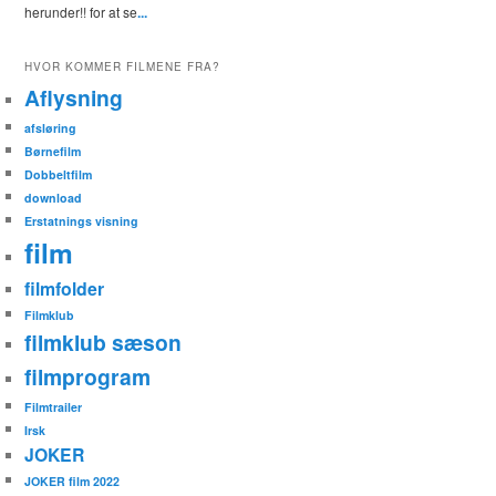
herunder!! for at se
...
HVOR KOMMER FILMENE FRA?
Aflysning
afsløring
Børnefilm
Dobbeltfilm
download
Erstatnings visning
film
filmfolder
Filmklub
filmklub sæson
filmprogram
Filmtrailer
Irsk
JOKER
JOKER film 2022