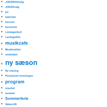
JOKERfilmvalg
JOKERvalg
jul
kalender
koncert
koncerter
Ledsagerkort
Lørdagsfilm
musikcafe
Musikcaféen
nedlukket
ny sæson
Ny visning
Pensionist foreningen
program
resultat
sommer
Sommerferie
Sæson36