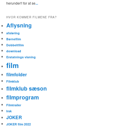
herunder!! for at se
...
HVOR KOMMER FILMENE FRA?
Aflysning
afsløring
Børnefilm
Dobbeltfilm
download
Erstatnings visning
film
filmfolder
Filmklub
filmklub sæson
filmprogram
Filmtrailer
Irsk
JOKER
JOKER film 2022