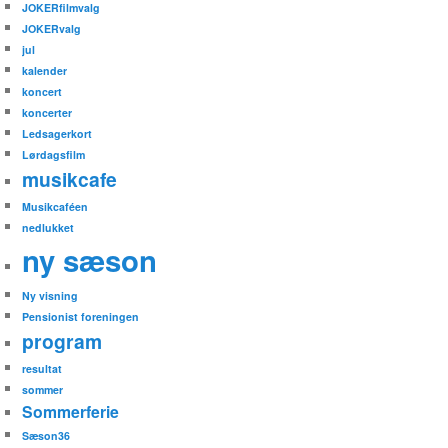
JOKERfilmvalg
JOKERvalg
jul
kalender
koncert
koncerter
Ledsagerkort
Lørdagsfilm
musikcafe
Musikcaféen
nedlukket
ny sæson
Ny visning
Pensionist foreningen
program
resultat
sommer
Sommerferie
Sæson36