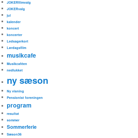
JOKERfilmvalg
JOKERvalg
jul
kalender
koncert
koncerter
Ledsagerkort
Lørdagsfilm
musikcafe
Musikcaféen
nedlukket
ny sæson
Ny visning
Pensionist foreningen
program
resultat
sommer
Sommerferie
Sæson36