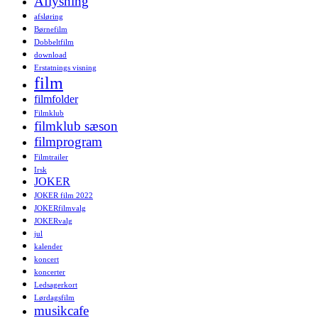
Aflysning
afsløring
Børnefilm
Dobbeltfilm
download
Erstatnings visning
film
filmfolder
Filmklub
filmklub sæson
filmprogram
Filmtrailer
Irsk
JOKER
JOKER film 2022
JOKERfilmvalg
JOKERvalg
jul
kalender
koncert
koncerter
Ledsagerkort
Lørdagsfilm
musikcafe