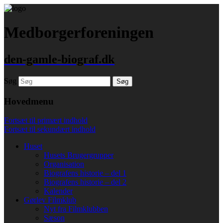
Medborgerforeningen
den-gamle-biograf.dk
Søg
Hovedmenu
Fortsæt til primært indhold
Fortsæt til sekundært indhold
Huset
Husets Brugergrupper
Organisation
Biografens historie – del 1
Biografens historie – del 2
Kalender
Gørlev Filmklub
Nyt fra Filmklubben
Sæson