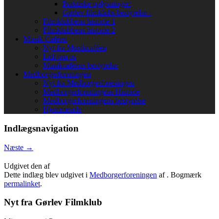
Praktiske oplysninger:
Gørlev filmklubs bestyrelse :
Filmklubbens historie 1
Filmklubbens historie 2
Musik Caféen
Nyt fra Musikcaféen
Lidt om os
Musikcaféens bestyrelse
Medborgerforeningen
Nyt fra Medborgerforeningen
Medborgerforeningens Historie
Medborgerforeningens bestyrelse
Hjemmeside
Indlægsnavigation
Næste
→
Udgivet den
af
Dette indlæg blev udgivet i
Medborgerforeningen
af
. Bogmærk
permalinket
.
Nyt fra Gørlev Filmklub