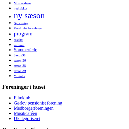
Musikcaféen
nedlukket
ny sæson
Ny visning
Pensionist foreningen
program
resultat
sommer
Sommerferie
Sæson36
sæson 36
sæson 38
sæson 39
Youtube
Foreninger i huset
Filmklub
Gørlev pensionist forening
Medborgerforeningen
Musikcaféen
Ukategoriseret