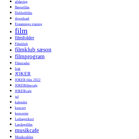
afsløring
Børnefilm
Dobbeltfilm
download
Erstatnings visning
film
filmfolder
Filmklub
filmklub sæson
filmprogram
Filmtrailer
Irsk
JOKER
JOKER film 2022
JOKERfilmvalg
JOKERvalg
jul
kalender
koncert
koncerter
Ledsagerkort
Lørdagsfilm
musikcafe
Musikcaféen