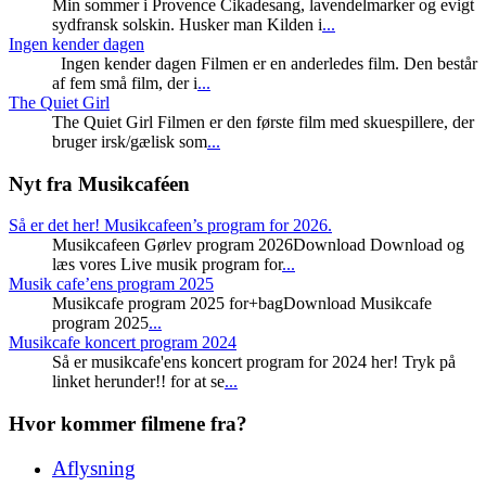
Min sommer i Provence Cikadesang, lavendelmarker og evigt
sydfransk solskin. Husker man Kilden i
...
Ingen kender dagen
Ingen kender dagen Filmen er en anderledes film. Den består
af fem små film, der i
...
The Quiet Girl
The Quiet Girl Filmen er den første film med skuespillere, der
bruger irsk/gælisk som
...
Nyt fra Musikcaféen
Så er det her! Musikcafeen’s program for 2026.
Musikcafeen Gørlev program 2026Download Download og
læs vores Live musik program for
...
Musik cafe’ens program 2025
Musikcafe program 2025 for+bagDownload Musikcafe
program 2025
...
Musikcafe koncert program 2024
Så er musikcafe'ens koncert program for 2024 her! Tryk på
linket herunder!! for at se
...
Hvor kommer filmene fra?
Aflysning