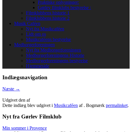
Praktiske oplysninger:
Gørlev filmklubs bestyrelse :
Filmklubbens historie 1
Filmklubbens historie 2
Musik Caféen
Nyt fra Musikcaféen
Lidt om os
Musikcaféens bestyrelse
Medborgerforeningen
Nyt fra Medborgerforeningen
Medborgerforeningens Historie
Medborgerforeningens bestyrelse
Hjemmeside
Indlægsnavigation
Næste
→
Udgivet den
af
Dette indlæg blev udgivet i
Musikcaféen
af
. Bogmærk
permalinket
.
Nyt fra Gørlev Filmklub
Min sommer i Provence