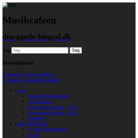
Musikcafeen
den-gamle-biograf.dk
Søg
Hovedmenu
Fortsæt til primært indhold
Fortsæt til sekundært indhold
Huset
Husets Brugergrupper
Organisation
Biografens historie – del 1
Biografens historie – del 2
Kalender
Gørlev Filmklub
Nyt fra Filmklubben
Sæson