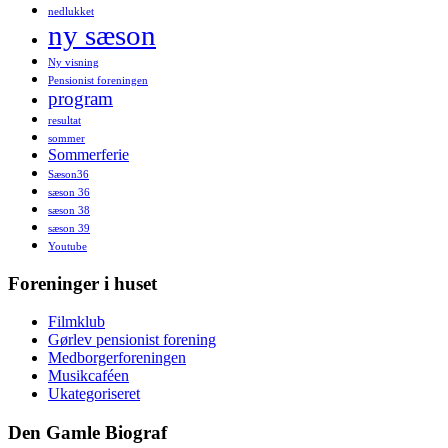
nedlukket
ny sæson
Ny visning
Pensionist foreningen
program
resultat
sommer
Sommerferie
Sæson36
sæson 36
sæson 38
sæson 39
Youtube
Foreninger i huset
Filmklub
Gørlev pensionist forening
Medborgerforeningen
Musikcaféen
Ukategoriseret
Den Gamle Biograf