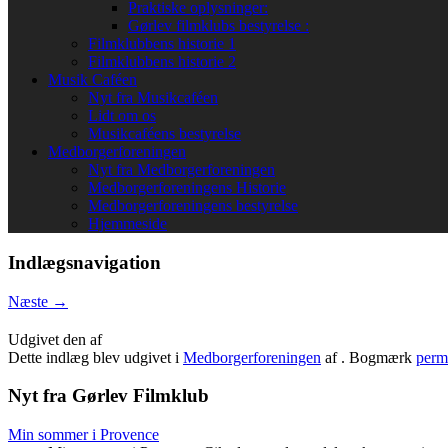
Praktiske oplysninger:
Gørlev filmklubs bestyrelse :
Filmklubbens historie 1
Filmklubbens historie 2
Musik Caféen
Nyt fra Musikcaféen
Lidt om os
Musikcaféens bestyrelse
Medborgerforeningen
Nyt fra Medborgerforeningen
Medborgerforeningens Historie
Medborgerforeningens bestyrelse
Hjemmeside
Indlægsnavigation
Næste
→
Udgivet den
af
Dette indlæg blev udgivet i
Medborgerforeningen
af
. Bogmærk
perm
Nyt fra Gørlev Filmklub
Min sommer i Provence