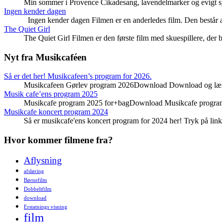
Min sommer i Provence Cikadesang, lavendelmarker og evigt s
Ingen kender dagen
Ingen kender dagen Filmen er en anderledes film. Den består a
The Quiet Girl
The Quiet Girl Filmen er den første film med skuespillere, der 
Nyt fra Musikcaféen
Så er det her! Musikcafeen’s program for 2026.
Musikcafeen Gørlev program 2026Download Download og læs 
Musik cafe’ens program 2025
Musikcafe program 2025 for+bagDownload Musikcafe progra
Musikcafe koncert program 2024
Så er musikcafe'ens koncert program for 2024 her! Tryk på linke
Hvor kommer filmene fra?
Aflysning
afsløring
Børnefilm
Dobbeltfilm
download
Erstatnings visning
film