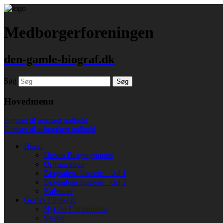
Medborgerforeningen
den-gamle-biograf.dk
Søg
Hovedmenu
Fortsæt til primært indhold
Fortsæt til sekundært indhold
Huset
Husets Brugergrupper
Organisation
Biografens historie – del 1
Biografens historie – del 2
Kalender
Gørlev Filmklub
Nyt fra Filmklubben
Sæson