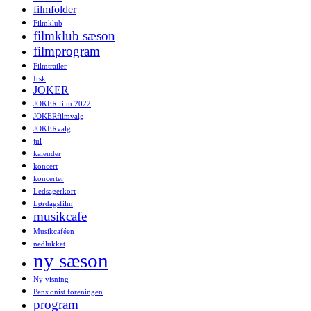
filmfolder
Filmklub
filmklub sæson
filmprogram
Filmtrailer
Irsk
JOKER
JOKER film 2022
JOKERfilmvalg
JOKERvalg
jul
kalender
koncert
koncerter
Ledsagerkort
Lørdagsfilm
musikcafe
Musikcaféen
nedlukket
ny sæson
Ny visning
Pensionist foreningen
program