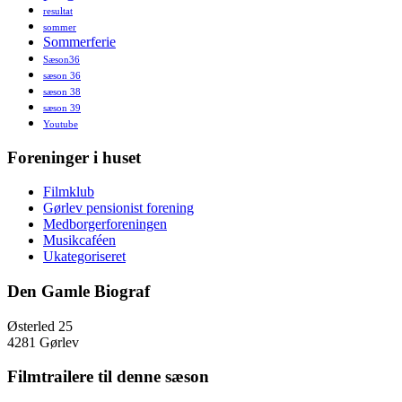
resultat
sommer
Sommerferie
Sæson36
sæson 36
sæson 38
sæson 39
Youtube
Foreninger i huset
Filmklub
Gørlev pensionist forening
Medborgerforeningen
Musikcaféen
Ukategoriseret
Den Gamle Biograf
Østerled 25
4281 Gørlev
Filmtrailere til denne sæson