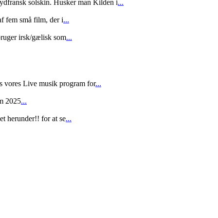
ydfransk solskin. Husker man Kilden i
...
f fem små film, der i
...
bruger irsk/gælisk som
...
vores Live musik program for
...
m 2025
...
t herunder!! for at se
...