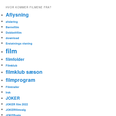
HVOR KOMMER FILMENE FRA?
Aflysning
afsløring
Børnefilm
Dobbeltfilm
download
Erstatnings visning
film
filmfolder
Filmklub
filmklub sæson
filmprogram
Filmtrailer
Irsk
JOKER
JOKER film 2022
JOKERfilmvalg
JOKERvalg