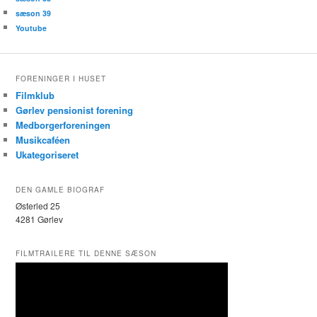
sæson 39
Youtube
FORENINGER I HUSET
Filmklub
Gørlev pensionist forening
Medborgerforeningen
Musikcaféen
Ukategoriseret
DEN GAMLE BIOGRAF
Østerled 25
4281 Gørlev
FILMTRAILERE TIL DENNE SÆSON