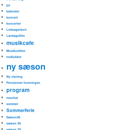
jul
kalender
koncert
koncerter
Ledsagerkort
Lørdagsfilm
musikcafe
Musikcaféen
nedlukket
ny sæson
Ny visning
Pensionist foreningen
program
resultat
sommer
Sommerferie
Sæson36
sæson 36
sæson 38