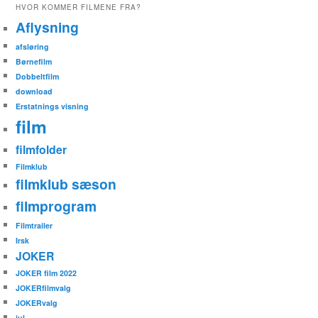
HVOR KOMMER FILMENE FRA?
Aflysning
afsløring
Børnefilm
Dobbeltfilm
download
Erstatnings visning
film
filmfolder
Filmklub
filmklub sæson
filmprogram
Filmtrailer
Irsk
JOKER
JOKER film 2022
JOKERfilmvalg
JOKERvalg
jul