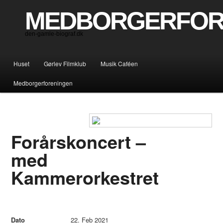
MEDBORGERFOR
den-gamle-biograf.dk
Hovedmenu
Huset
Gørlev Filmklub
Musik Caféen
Fortsæt til primært indhold
Fortsæt til sekundært indhold
Medborgerforeningen
Forårskoncert –
med
Kammerorkestret
Dato
22. Feb 2021