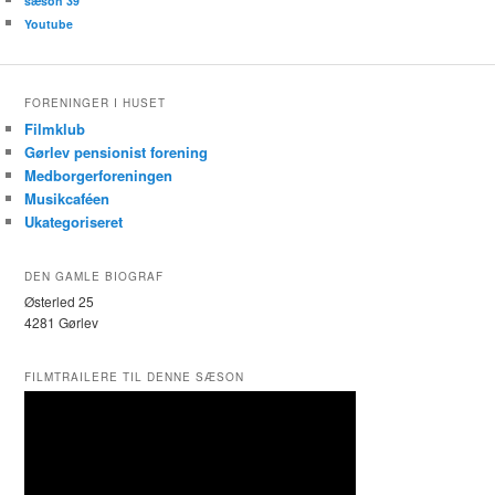
sæson 39
Youtube
FORENINGER I HUSET
Filmklub
Gørlev pensionist forening
Medborgerforeningen
Musikcaféen
Ukategoriseret
DEN GAMLE BIOGRAF
Østerled 25
4281 Gørlev
FILMTRAILERE TIL DENNE SÆSON