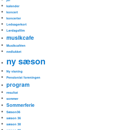
kalender
koncert
koncerter
Ledsagerkort
Lørdagsfilm
musikcafe
Musikcaféen
nedlukket
ny sæson
Ny visning
Pensionist foreningen
program
resultat
sommer
Sommerferie
Sæson36
sæson 36
sæson 38