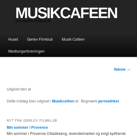
MUSIKCAFEEN
den-gamle-biograf.dk
Hovedmenu
Huset
Gørlev Filmklub
Musik Caféen
Fortsæt til primært indhold
Fortsæt til sekundært indhold
Medborgerforeningen
Indlægsnaviga
Næste
→
Udgivet den
af
Dette indlæg blev udgivet i
Musikcaféen
af
. Bogmærk
permalinket
.
NYT FRA GØRLEV FILMKLUB
Min sommer i Provence
Min sommer i Provence Cikadesang, lavendelmarker og evigt sydfransk