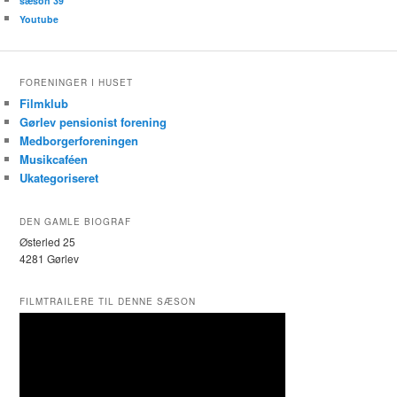
sæson 39
Youtube
FORENINGER I HUSET
Filmklub
Gørlev pensionist forening
Medborgerforeningen
Musikcaféen
Ukategoriseret
DEN GAMLE BIOGRAF
Østerled 25
4281 Gørlev
FILMTRAILERE TIL DENNE SÆSON