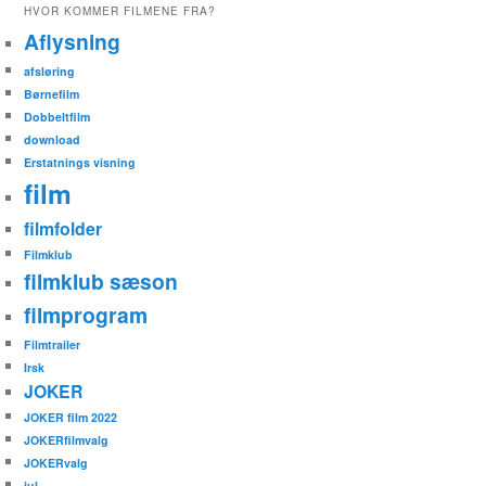
HVOR KOMMER FILMENE FRA?
Aflysning
afsløring
Børnefilm
Dobbeltfilm
download
Erstatnings visning
film
filmfolder
Filmklub
filmklub sæson
filmprogram
Filmtrailer
Irsk
JOKER
JOKER film 2022
JOKERfilmvalg
JOKERvalg
jul